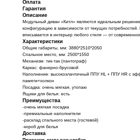
Оплата
Гарантия
Описание
Модульный диван «Китл» являются идеальным решением
конфигурацию в зависимости от текущих потребностей.
вписывается в интерьер любого стиля — от современног
Характеристики
Общие габариты, мм: 3880*2510*2050
Спальное место, мм: 2500*1550
Механизм: тик-так (пантограф)
Каркас: фанерно-брусовой
Наполнение: высокоэлачтичный ППУ HL + ППУ HR с эф
памяти+холкон
Посадка: очень мягкая, утопаю
Ящики для белья: есть
Преимущества
-очень мягкая посадка
-премиальные наполнители
-расклад спального места (гостевой)
-короб для белья
Доставка
Привезем, когда вам удобно