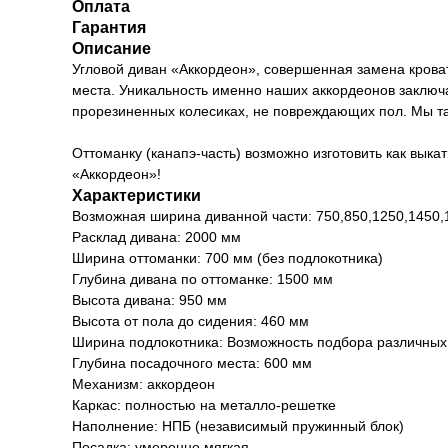
Оплата
Гарантия
Описание
Угловой диван «Аккордеон», совершенная замена крова
места. Уникальность именно наших аккордеонов заключа
прорезиненных колесиках, не повреждающих пол. Мы та
Оттоманку (канапэ-часть) возможно изготовить как вык
«Аккордеон»!
Характеристики
Возможная ширина диванной части: 750,850,1250,1450,
Расклад дивана: 2000 мм
Ширина оттоманки: 700 мм (без подлокотника)
Глубина дивана по оттоманке: 1500 мм
Высота дивана: 950 мм
Высота от пола до сидения: 460 мм
Ширина подлокотника: Возможность подбора различны
Глубина посадочного места: 600 мм
Механизм: аккордеон
Каркас: полностью на металло-решетке
Наполнение: НПБ (независимый пружинный блок)
Посадка: умеренно мягкая