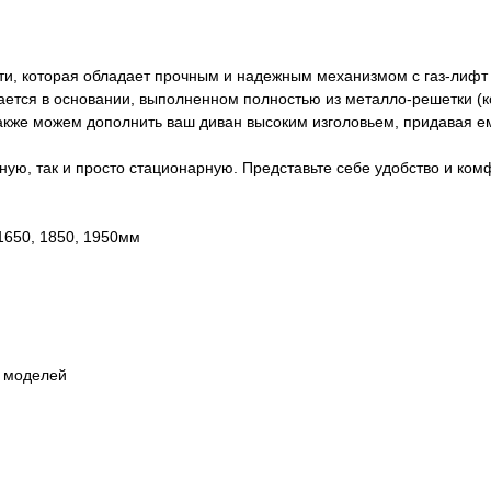
ти, которая обладает прочным и надежным механизмом с газ-лифт 
ется в основании, выполненном полностью из металло-решетки (ко
кже можем дополнить ваш диван высоким изголовьем, придавая ем
атную, так и просто стационарную. Представьте себе удобство и ко
1650, 1850, 1950мм
х моделей