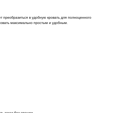
ет преобразиться в удобную кровать для полноценного
ровать максимально простым и удобным.
ть заказ без спешки.