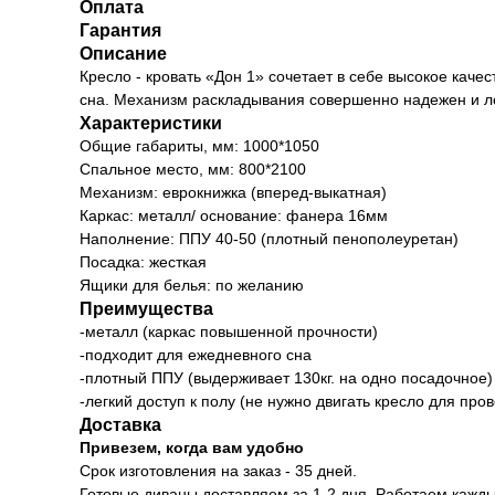
Оплата
Гарантия
Описание
Кресло - кровать «Дон 1» сочетает в себе высокое кач
сна. Механизм раскладывания совершенно надежен и ле
Характеристики
Общие габариты, мм: 1000*1050
Спальное место, мм: 800*2100
Механизм: еврокнижка (вперед-выкатная)
Каркас: металл/ основание: фанера 16мм
Наполнение: ППУ 40-50 (плотный пенополеуретан)
Посадка: жесткая
Ящики для белья: по желанию
Преимущества
-металл (каркас повышенной прочности)
-подходит для ежедневного сна
-плотный ППУ (выдерживает 130кг. на одно посадочное)
-легкий доступ к полу (не нужно двигать кресло для про
Доставка
Привезем, когда вам удобно
Срок изготовления на заказ - 35 дней.
Готовые диваны доставляем за 1-2 дня. Работаем каждый