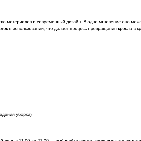
ество материалов и современный дизайн. В одно мгновение оно мож
гок в использовании, что делает процесс превращения кресла в к
ведения уборки)
 день с 11:00 до 21:00 — выбирайте время, когда сможете встрети