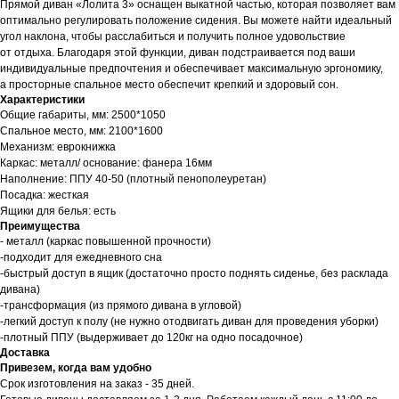
Прямой диван «Лолита 3» оснащен выкатной частью, которая позволяет вам
оптимально регулировать положение сидения. Вы можете найти идеальный
угол наклона, чтобы расслабиться и получить полное удовольствие
от отдыха. Благодаря этой функции, диван подстраивается под ваши
индивидуальные предпочтения и обеспечивает максимальную эргономику,
а просторные спальное место обеспечит крепкий и здоровый сон.
Характеристики
Общие габариты, мм: 2500*1050
Спальное место, мм: 2100*1600
Механизм: еврокнижка
Каркас: металл/ основание: фанера 16мм
Наполнение: ППУ 40-50 (плотный пенополеуретан)
Посадка: жесткая
Ящики для белья: есть
Преимущества
- металл (каркас повышенной прочности)
-подходит для ежедневного сна
-быстрый доступ в ящик (достаточно просто поднять сиденье, без расклада
дивана)
-трансформация (из прямого дивана в угловой)
-легкий доступ к полу (не нужно отодвигать диван для проведения уборки)
-плотный ППУ (выдерживает до 120кг на одно посадочное)
Доставка
Привезем, когда вам удобно
Срок изготовления на заказ - 35 дней.