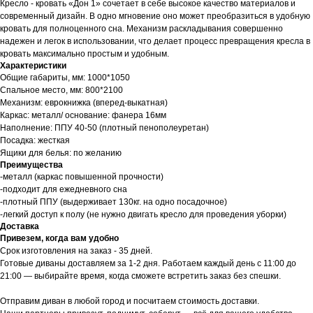
Кресло - кровать «Дон 1» сочетает в себе высокое качество материалов и
современный дизайн. В одно мгновение оно может преобразиться в удобную
кровать для полноценного сна. Механизм раскладывания совершенно
надежен и легок в использовании, что делает процесс превращения кресла в
кровать максимально простым и удобным.
Характеристики
Общие габариты, мм: 1000*1050
Спальное место, мм: 800*2100
Механизм: еврокнижка (вперед-выкатная)
Каркас: металл/ основание: фанера 16мм
Наполнение: ППУ 40-50 (плотный пенополеуретан)
Посадка: жесткая
Ящики для белья: по желанию
Преимущества
-металл (каркас повышенной прочности)
-подходит для ежедневного сна
-плотный ППУ (выдерживает 130кг. на одно посадочное)
-легкий доступ к полу (не нужно двигать кресло для проведения уборки)
Доставка
Привезем, когда вам удобно
Срок изготовления на заказ - 35 дней.
Готовые диваны доставляем за 1-2 дня. Работаем каждый день с 11:00 до
21:00 — выбирайте время, когда сможете встретить заказ без спешки.
Отправим диван в любой город и посчитаем стоимость доставки.