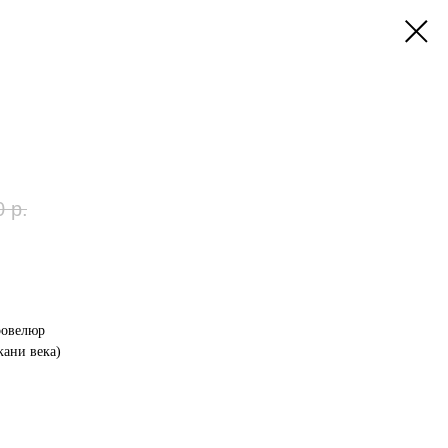
0
р.
ровелюр
кани века)