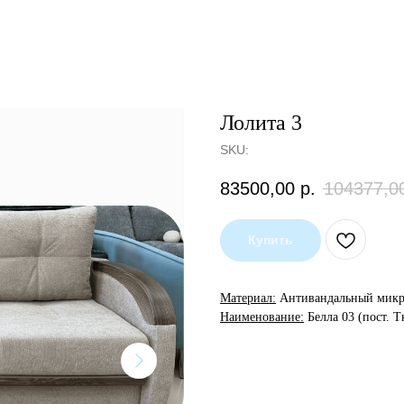
Лолита 3
SKU:
83500,00
р.
104377,0
Купить
Материал:
Антивандальный мик
Наименование:
Белла 03 (пост. Т