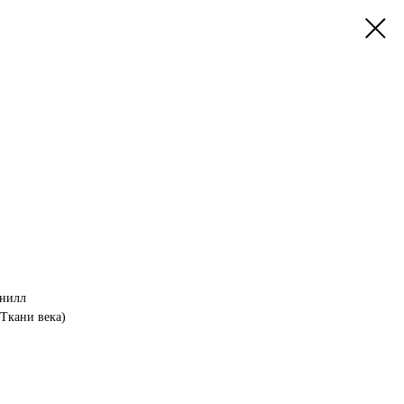
нилл
 Ткани века)