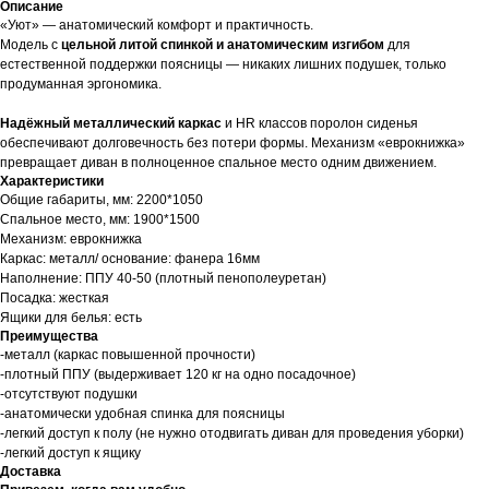
Описание
«Уют» — анатомический комфорт и практичность.
Модель с
цельной литой спинкой и анатомическим изгибом
для
естественной поддержки поясницы — никаких лишних подушек, только
продуманная эргономика.
Надёжный металлический каркас
и HR классов поролон сиденья
обеспечивают долговечность без потери формы. Механизм «еврокнижка»
превращает диван в полноценное спальное место одним движением.
Характеристики
Общие габариты, мм: 2200*1050
Спальное место, мм: 1900*1500
Механизм: еврокнижка
Каркас: металл/ основание: фанера 16мм
Наполнение: ППУ 40-50 (плотный пенополеуретан)
Посадка: жесткая
Ящики для белья: есть
Преимущества
-металл (каркас повышенной прочности)
-плотный ППУ (выдерживает 120 кг на одно посадочное)
-отсутствуют подушки
-анатомически удобная спинка для поясницы
-легкий доступ к полу (не нужно отодвигать диван для проведения уборки)
-легкий доступ к ящику
Доставка